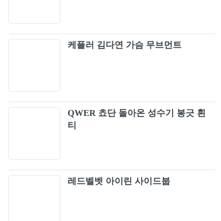
케플러 김다연 가슴 무브먼트
QWER 쵸단 돌아온 성수기 봉긋 흰
티
레드벨벳 아이린 사이드붑