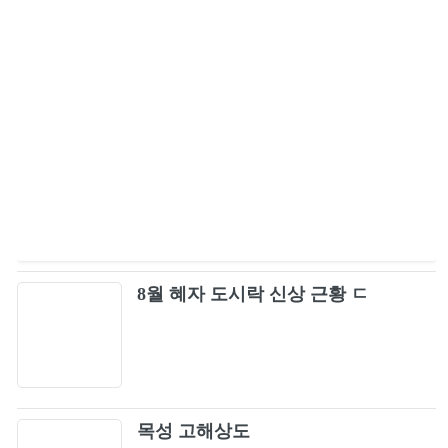
My whole world
47
plot twist
48
A Letter For You (봄 내음보다 너를)
49
모든 날, 모든 순간 Every day, Every Moment
50
for lovers who hesitate (주저하는 연인들을 위
51
8월 혜자 도시락 신상 근황 ㄷ
해)
Hype Boy
52
STYLE
53
목성 고해상도