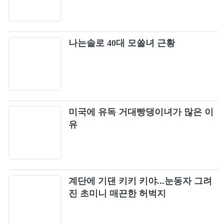
61
Love, Maybe
62
나는솔로 40대 모쏠녀 근황
REBEL HEART
63
Dynamite
64
미국에 유독 거대빵댕이녀가 많은 이
오늘만 I LOVE YOU
65
유
Love Love Love (Feat. 융진 of Casker)
66
FAMOUS
계단에 기댄 키키 키야...눈동자 그려
67
진 초미니 매끈한 허벅지
Welcome to the Show
68