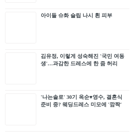
Propose
69
아이들 슈화 슬립 나시 흰 피부
Vitamin ME
70
If you lovingly call my name (다정히 내 이름
71
을 부르면)
김유정, 이렇게 성숙해진 '국민 여동
Starting With You ❍
생'…과감한 드레스에 한 줌 허리
72
SPAGHETTI (feat. j-hope of BTS)
73
'나는솔로' 30기 옥순♥영수, 결혼식
사랑은 봄비처럼... 이별은 겨울비처럼...
74
준비 중? 웨딩드레스 미모에 '깜짝'
Bonus Track Version
Let's Say Goodbye
75