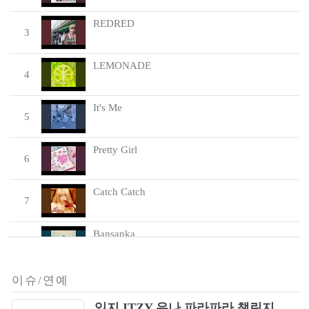
REDRED
3
LEMONADE
4
It's Me
5
Pretty Girl
6
Catch Catch
7
Bansanka
8
Drowning (Drowning)
이슈/연예
9
있지 ITZY 유나 파라파라 챌린지