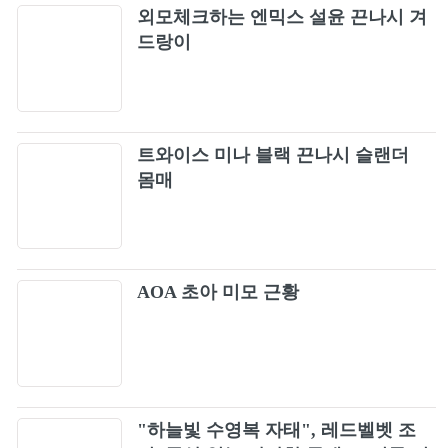
Flower
외모체크하는 엔믹스 설윤 끈나시 겨
76
드랑이
Runaway
77
BOOMPALA
78
트와이스 미나 블랙 끈나시 슬랜더
몸매
Episode
79
사랑은 늘 도망가
80
AOA 초아 미모 근황
Love wins all (Love wins all)
81
No Words Can Say
82
"하늘빛 수영복 자태", 레드벨벳 조
ONE MORE TIME
83