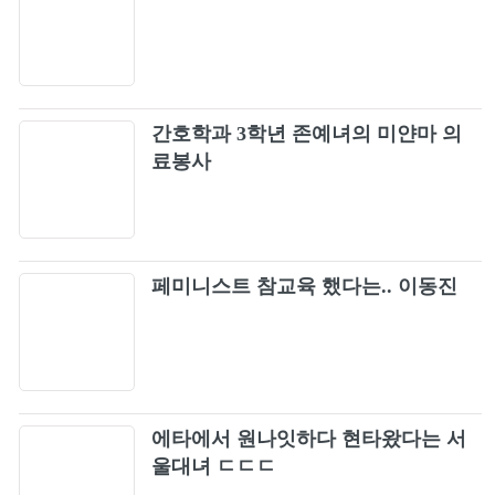
입춘
54
SWIM
55
간호학과 3학년 존예녀의 미얀마 의
I`m Firefly (나는 반딧불)
료봉사
56
예뻤어 You Were Beautiful
57
Surfin' Boy
페미니스트 참교육 했다는.. 이동진
58
Seven (feat. Latto) - Clean Ver.
59
WDA (Whole Different Animal) (feat. G-
60
에타에서 원나잇하다 현타왔다는 서
DRAGON)
울대녀 ㄷㄷㄷ
Magnetic