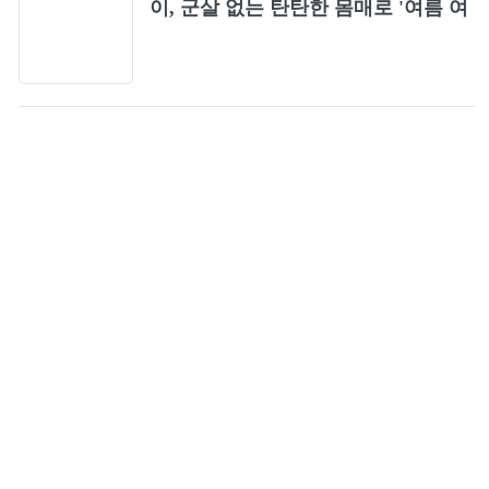
이, 군살 없는 탄탄한 몸매로 '여름 여
신' 입증
Even if I close my eyes(2026)
84
I AM
85
봄날
86
FOCUS
87
BLACKHOLE
88
OVERDRIVE
89
Body to Body
90