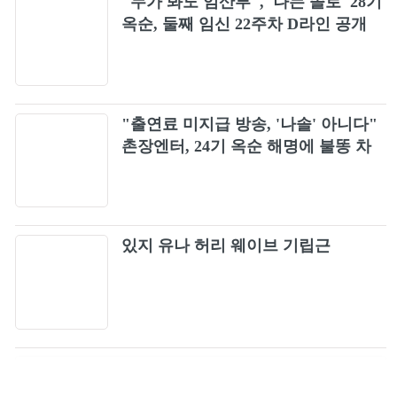
"누가 봐도 임산부", '나는 솔로' 28기
옥순, 둘째 임신 22주차 D라인 공개
"출연료 미지급 방송, '나솔' 아니다"
촌장엔터, 24기 옥순 해명에 불똥 차
단
있지 유나 허리 웨이브 기립근