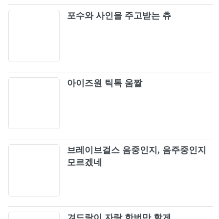
Every moment of you
32
포수와 사인을 주고받는 츄
Don`t you know(PROD.ROCOBERRY) (모르
33
시나요(PROD.로코베리))
Endangered Love
34
아이즈원 틱톡 움짤
Whiplash
35
HAPPY
36
브레이브걸스 음중인지, 음주중인지
Sudden Shower
37
모르겠네
If You Ask Me What Love Is
38
toxic till the end
겨드랑이 자랑 한번만 할게