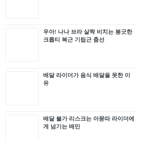
17
0+0
18
우아! 나나 브라 살짝 비치는 봉긋한
Joy, Sorrow, A Beautiful Heart
크롭티 복근 기립근 춤선
19
TIME CAPSULE
20
404 (New Era)
배달 라이더가 음식 배달을 못한 이
21
유
BANG BANG
22
Heavy Serenade
23
배달 불가 리스크는 아묻따 라이더에
게 넘기는 배민
한 페이지가 될 수 있게 Time of Our Life
24