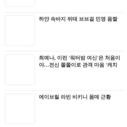
Popcorn
25
하얀 속바지 뒤태 브브걸 민영 움짤
어떻게 이별까지 사랑하겠어, 널 사랑하는 거
26
지 (How can I love the heartbreak,...
생각을 멈추다 보면
27
최예나, 이런 '워터밤 여신'은 처음이
Blue Valentine
야…전신 쫄쫄이로 관객 마음 '캐치
28
캐치'
Sadder Than Yesterday (어제보다 슬픈 오늘)
29
JUMP
에이브릴 라빈 비키니 몸매 근황
30
To Reach You (너에게 닿기를)
31