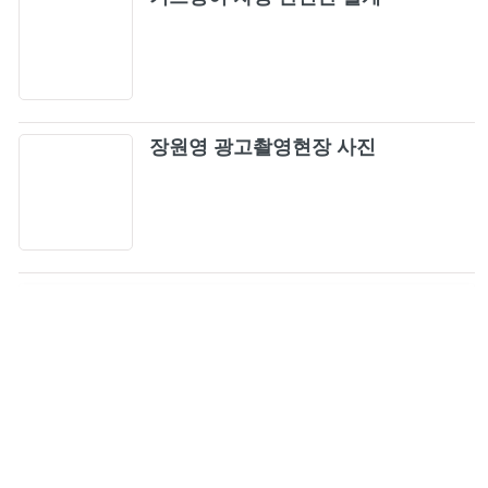
39
HOME SWEET HOME (feat. TAEYANG &
40
DAESUNG)
Heavenly fate
41
장원영 광고촬영현장 사진
Coming Of Age Story
42
If I have you only (My love X Nerd
43
Connection) (그대만 있다면 (여름날 우리
X...
Less than a Lover
44
like JENNIE
45
APT.
46