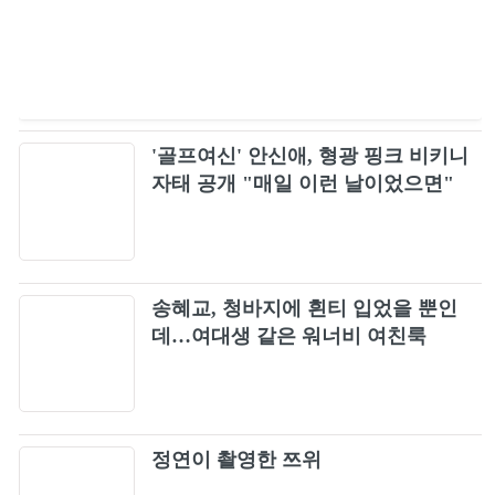
Borrow your night
91
VIRAL
92
'골프여신' 안신애, 형광 핑크 비키니
비행기
93
자태 공개 "매일 이런 날이었으면"
Shut The Door
94
Hooligan
송혜교, 청바지에 흰티 입었을 뿐인
95
데…여대생 같은 워너비 여친룩
Our Blues, Our Life
96
2.0
97
정연이 촬영한 쯔위